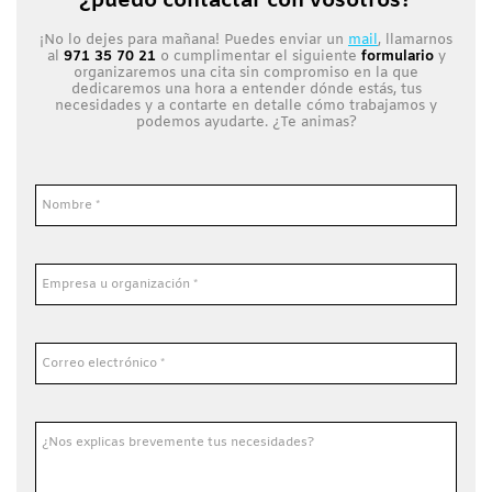
¿puedo contactar con vosotros?
¡No lo dejes para mañana! Puedes enviar un
mail
, llamarnos
al
971 35 70 21
o cumplimentar el siguiente
formulario
y
organizaremos una cita sin compromiso en la que
dedicaremos una hora a entender dónde estás, tus
necesidades y a contarte en detalle cómo trabajamos y
podemos ayudarte. ¿Te animas?
Nombre *
Empresa u organización *
Correo electrónico *
¿Nos explicas brevemente tus necesidades?