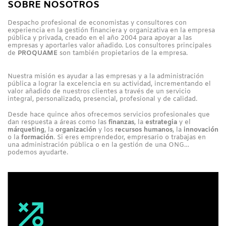
SOBRE NOSOTROS
Despacho profesional de economistas y consultores con
experiencia en la gestión financiera y organizativa en la empresa
pública y privada, creado en el año 2004 para apoyar a las
empresas y aportarles valor añadido. Los consultores principales
de
PROQUAME
son también propietarios de la empresa.
Nuestra misión es ayudar a las empresas y a la administración
pública a lograr la excelencia en su actividad, incrementando el
valor añadido de nuestros clientes a través de un servicio
integral, personalizado, presencial, profesional y de calidad.
Desde hace quince años ofrecemos servicios profesionales que
dan respuesta a áreas como las
finanzas
, la
estrategia
y el
márqueting
, la
organización
y los
recursos humanos
, la
innovación
o la
formación
. Si eres emprendedor, empresario o trabajas en
una administración pública o en la gestión de una ONG…
podemos ayudarte.