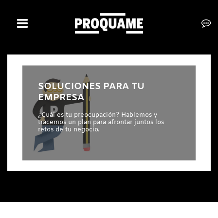
INICIO
EMPRESA
SOLUCIONES PARA TU
SERVICIOS
EMPRESA
CLIENTES
¿Cuál es tu preocupación? Hablemos y
tracemos un plan para afrontar juntos los
retos de tu negocio.
CONTACTO
BOLSA DE TRABAJO